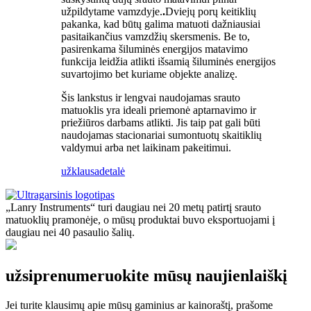
užpildytame vamzdyje.
.
Dviejų porų keitiklių
pakanka, kad būtų galima matuoti dažniausiai
pasitaikančius vamzdžių skersmenis. Be to,
pasirenkama šiluminės energijos matavimo
funkcija leidžia atlikti išsamią šiluminės energijos
suvartojimo bet kuriame objekte analizę.
Šis lankstus ir lengvai naudojamas srauto
matuoklis yra ideali priemonė aptarnavimo ir
priežiūros darbams atlikti. Jis taip pat gali būti
naudojamas stacionariai sumontuotų skaitiklių
valdymui arba net laikinam pakeitimui.
užklausa
detalė
„Lanry Instruments“ turi daugiau nei 20 metų patirtį srauto
matuoklių pramonėje, o mūsų produktai buvo eksportuojami į
daugiau nei 40 pasaulio šalių.
užsiprenumeruokite mūsų naujienlaiškį
Jei turite klausimų apie mūsų gaminius ar kainoraštį, prašome