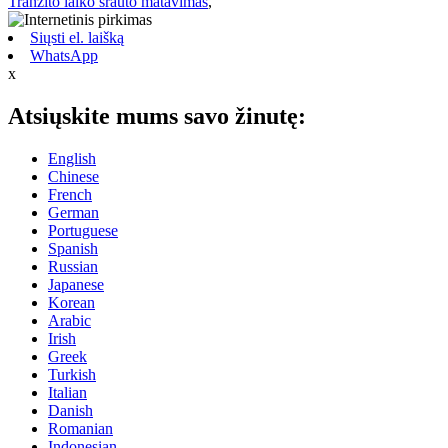
Tranzito laiko srauto matavimas
,
Siųsti el. laišką
WhatsApp
x
Atsiųskite mums savo žinutę:
English
Chinese
French
German
Portuguese
Spanish
Russian
Japanese
Korean
Arabic
Irish
Greek
Turkish
Italian
Danish
Romanian
Indonesian