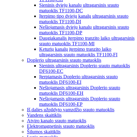
Sieninis dviejų kanalų ultragarsinis srauto
matuoklis TF1100-DC
Įterpimo tipo dviejų kanalų ultragarsinis srauto
matuoklis TF1100-DI
Nešiojamasis dviejų kanalų ultragarsinis srauto
matuoklis TF1100-DP
Daugiakanalis įterpimo tranzito laiko ultragarsinis
srauto matuoklis TF1100-MI
Keturių kanalų įterpimo tranzito laiko
ultragarsinis srauto matuoklis TF1100-FI
Doplerio ultragarsinis srauto matuoklis
Sieninis ultragarsinis Doplerio srauto matuoklis
DF6100-EC
Įterpiamasis Doplerio ultragarsinis srauto
matuoklis DF6100-EI
Nešiojamasis ultragarsinis Doplerio srauto
matuoklis DF6100-EH
Nešiojamasis ultragarsinis Doplerio srauto
matuoklis DF6100-EP
Iš dalies užpildyto vamzdžio srauto matuoklis
Vandens skaitiklis
Atviro kanalo srauto matuoklis
Elektromagnetinis srauto matuoklis
Šilumos skaitiklis