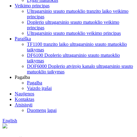
Lygio matuoklis
Veikimo principas
Ultragarsinio srauto matuoklio tranzito laiko veikimo
principas
Doplerio ultragarsinio srauto matuoklio veikimo
principas
Ultragarsinio srauto matuoklio veikimo principas
Paraiška
TF1100 tranzito laiko ultragarsinio srauto matuoklio
taikymas
DF6100 Doplerio ultragarsinio srauto matuoklio
taikymas
DOF6000 Doplerio atvirojo kanalo ultragarsinio srauto
matuoklio taikymas
Pagalba
Pagalba
Vaizdo įrašai
Naujienos
Kontaktas
Atsisiųsti
Duomenų lapai
English