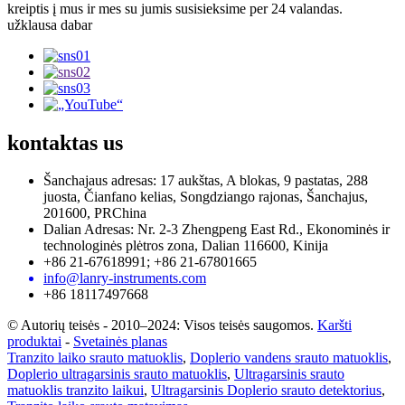
kreiptis į mus ir mes su jumis susisieksime per 24 valandas.
užklausa dabar
kontaktas
us
Šanchajaus adresas: 17 aukštas, A blokas, 9 pastatas, 288
juosta, Čianfano kelias, Songdziango rajonas, Šanchajus,
201600, PRChina
Dalian Adresas: Nr. 2-3 Zhengpeng East Rd., Ekonominės ir
technologinės plėtros zona, Dalian 116600, Kinija
+86 21-67618991; +86 21-67801665
info@lanry-instruments.com
+86 18117497668
© Autorių teisės - 2010–2024: Visos teisės saugomos.
Karšti
produktai
-
Svetainės planas
Tranzito laiko srauto matuoklis
,
Doplerio vandens srauto matuoklis
,
Doplerio ultragarsinis srauto matuoklis
,
Ultragarsinis srauto
matuoklis tranzito laikui
,
Ultragarsinis Doplerio srauto detektorius
,