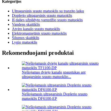
Kategorijos
Ultragarsinis srauto matuoklis su tranzito laiku
Doplerio ultragarsinis srauto matuoklis
Iš dalies užpildyto vamzdžio srauto matuoklis
Vandens skaitiklis
Atviro kanalo srauto matuoklis
Elektromagnetinis srauto matuoklis
Šilumos skaitiklis
Lygio matuoklis
Rekomenduojami produktai
Nešiojamas dviejų kanalų spaustukas ant
ultragarsinio srauto matuoklio...
Nešiojamasis ultragarsinis Doplerio srauto
matuoklis DF6100-EP