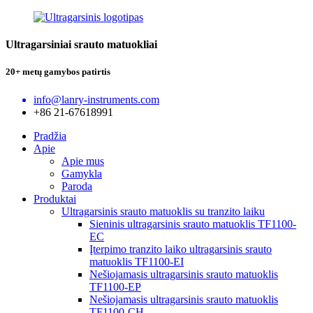
Ultragarsiniai srauto matuokliai
20+ metų gamybos patirtis
info@lanry-instruments.com
+86 21-67618991
Pradžia
Apie
Apie mus
Gamykla
Paroda
Produktai
Ultragarsinis srauto matuoklis su tranzito laiku
Sieninis ultragarsinis srauto matuoklis TF1100-
EC
Įterpimo tranzito laiko ultragarsinis srauto
matuoklis TF1100-EI
Nešiojamasis ultragarsinis srauto matuoklis
TF1100-EP
Nešiojamasis ultragarsinis srauto matuoklis
TF1100-CH