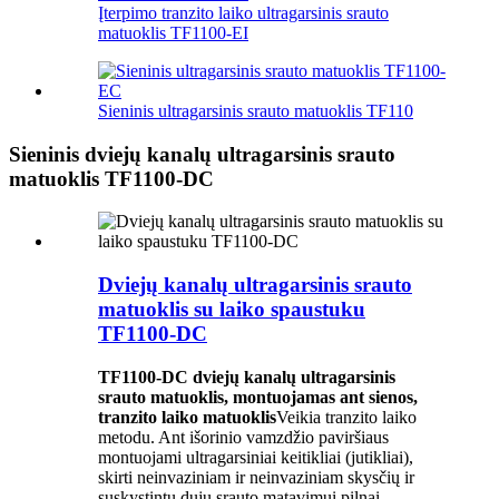
Įterpimo tranzito laiko ultragarsinis srauto
matuoklis TF1100-EI
Sieninis ultragarsinis srauto matuoklis TF110
Sieninis dviejų kanalų ultragarsinis srauto
matuoklis TF1100-DC
Dviejų kanalų ultragarsinis srauto
matuoklis su laiko spaustuku
TF1100-DC
TF1100-DC dviejų kanalų ultragarsinis
srauto matuoklis, montuojamas ant sienos,
tranzito laiko matuoklis
Veikia tranzito laiko
metodu. Ant išorinio vamzdžio paviršiaus
montuojami ultragarsiniai keitikliai (jutikliai),
skirti neinvaziniam ir neinvaziniam skysčių ir
suskystintų dujų srauto matavimui pilnai