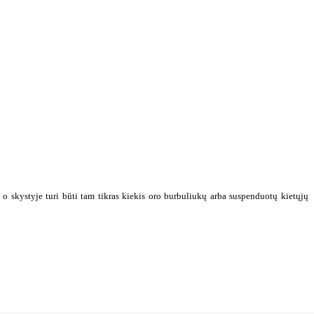
 o skystyje turi būti tam tikras kiekis oro burbuliukų arba suspenduotų kietųjų