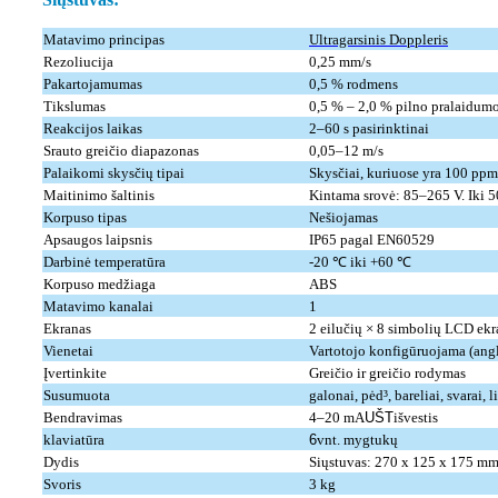
Matavimo principas
Ultragarsinis Doppleris
Rezoliucija
0,25 mm/s
Pakartojamumas
0,5 % rodmens
Tikslumas
0,5 % – 2,0 % pilno pralaidum
Reakcijos laikas
2–60 s pasirinktinai
Srauto greičio diapazonas
0,05–12 m/s
Palaikomi skysčių tipai
Skysčiai, kuriuose yra 100 ppm 
Maitinimo šaltinis
Kintama srovė: 85–265 V. Iki 5
Korpuso tipas
Nešiojamas
Apsaugos laipsnis
IP65 pagal EN60529
Darbinė temperatūra
-20 ℃ iki +60 ℃
Korpuso medžiaga
ABS
Matavimo kanalai
1
Ekranas
2 eilučių × 8 simbolių LCD ekr
Vienetai
Vartotojo konfigūruojama (angl
Įvertinkite
Greičio ir greičio rodymas
Susumuota
galonai, pėd³, bareliai, svarai, li
Bendravimas
4–20 mA
UŠT
išvestis
klaviatūra
6
vnt. mygtukų
Dydis
Siųstuvas: 270 x 125 x 175 m
Svoris
3 kg