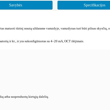
Savybės
Specifikacijos
rtas matuoti tūrinį srautą uždarame vamzdyje, vamzdynas turi būti pilnas skysčių, o
umatorių ir kt., ir yra sukonfigūruotas su 4–20 mA, OCT išėjimais.
ukų arba suspenduotų kietųjų dalelių.