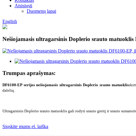
Kontaktas
Atsisiųsti
Duomenų lapai
English
Nešiojamasis ultragarsinis Doplerio srauto matuokli
Trumpas aprašymas:
DF6100-EP serijos nešiojamasis ultragarsinis Doplerio srauto matuoklis
skir
dalelių.
Ultragarsinis Doplerio srauto matuoklis gali rodyti srauto greitį ir srauto sumator
Siųskite mums el. laišką