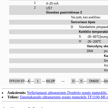
1
4–20 mA
2
UŠT
Išvesties pasirinkimas 2
Tas pats, kas aukščiau
Serzoriaus tipas
D
Standartinis prispau
Keitiklio temperatū
S
-35
~
85
℃
(trump
H
-35
~
200
℃
Vamzdynų sk
DNX
pv
Ka
5
X
X
DF6100-EP
—
A
—
1
—
N/LDP
—
D
—
S
—
DN600
—
5
Ankstesnis:
Nešiojamasis ultragarsinis Doplerio srauto matuokl
Toliau:
Daugiakanalis ultragarsinis srauto matuoklis TF1100-MI su