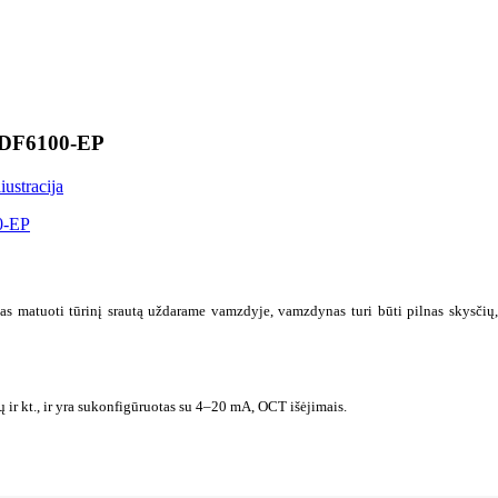
s DF6100-EP
tas matuoti tūrinį srautą uždarame vamzdyje, vamzdynas turi būti pilnas skysčių,
ių ir kt., ir yra sukonfigūruotas su 4–20 mA, OCT išėjimais.