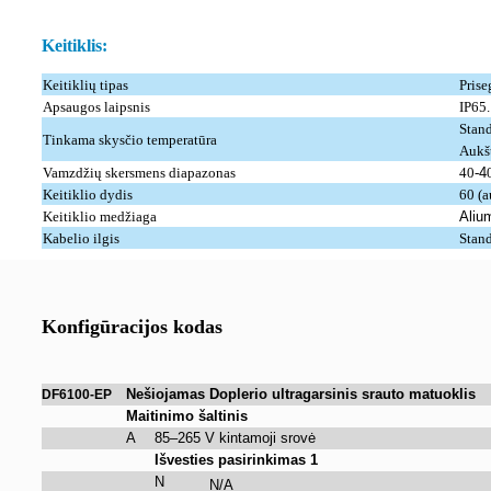
Keitiklis:
Keitiklių tipas
Pris
Apsaugos laipsnis
IP65
Stan
Tinkama skysčio temperatūra
Aukš
Vamzdžių skersmens diapazonas
40-
4
Keitiklio dydis
60 (a
Keitiklio medžiaga
Alium
Kabelio ilgis
Stand
Konfigūracijos kodas
Nešiojamas Doplerio ultragarsinis srauto matuoklis
DF6100-EP
Maitinimo šaltinis
A
85–265 V kintamoji srovė
Išvesties pasirinkimas 1
N
N/A