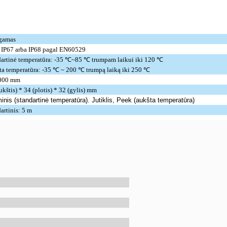
egamas
. IP67 arba IP68 pagal EN60529
dartinė temperatūra: -35 ℃~85 ℃ trumpam laikui iki 120 ℃
ta temperatūra: -35 ℃ ~ 200 ℃ trumpą laiką iki 250 ℃
000 mm
ukštis) * 34 (plotis) * 32 (gylis) mm
inis (standartinė temperatūra). Jutiklis, Peek (aukšta temperatūra)
artinis: 5 m