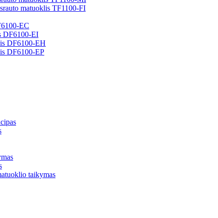
is srauto matuoklis TF1100-FI
 DF6100-EC
lis DF6100-EI
oklis DF6100-EH
klis DF6100-EP
ncipas
s
kymas
s
matuoklio taikymas