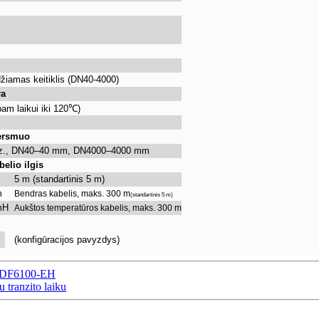
džiamas keitiklis (DN40-4000)
ra
am laikui iki 120
℃
)
ersmuo
z., DN40–40 mm, DN4000–4000 mm
belio ilgis
m
5 m (standartinis 5 m)
m
Bendras kabelis, maks. 300 m
(standartinis 5 m)
mH
Aukštos temperatūros kabelis, maks. 300 m
m
(konfigūracijos pavyzdys)
is DF6100-EH
 tranzito laiku