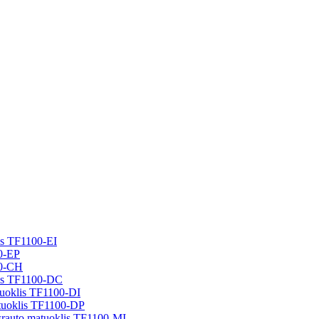
lis TF1100-EI
00-EP
00-CH
klis TF1100-DC
atuoklis TF1100-DI
matuoklis TF1100-DP
s srauto matuoklis TF1100-MI