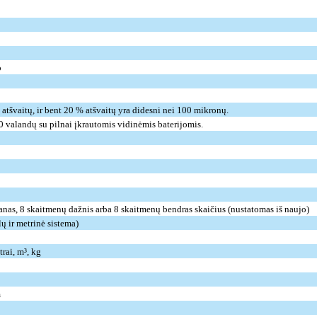
o
atšvaitų, ir bent 20 % atšvaitų yra didesni nei 100 mikronų.
0 valandų su pilnai įkrautomis vidinėmis baterijomis.
anas, 8 skaitmenų dažnis arba 8 skaitmenų bendras skaičius (nustatomas iš naujo)
ų ir metrinė sistema)
trai, m³, kg
m