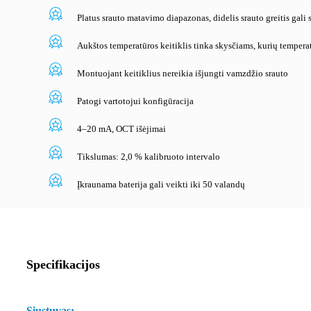
Platus srauto matavimo diapazonas, didelis srauto greitis gali 
Aukštos temperatūros keitiklis tinka skysčiams, kurių temper
Montuojant keitiklius nereikia išjungti vamzdžio srauto
Patogi vartotojui konfigūracija
4–20 mA, OCT išėjimai
Tikslumas: 2,0 % kalibruoto intervalo
Įkraunama baterija gali veikti iki 50 valandų
Specifikacijos
Siųstuvas: