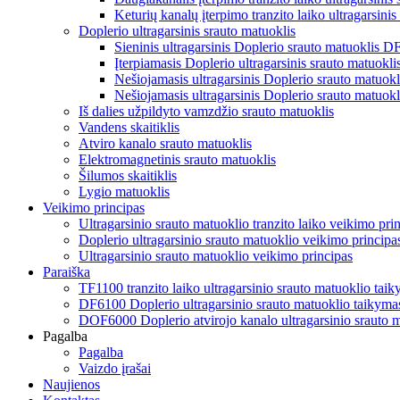
Keturių kanalų įterpimo tranzito laiko ultragarsin
Doplerio ultragarsinis srauto matuoklis
Sieninis ultragarsinis Doplerio srauto matuoklis
Įterpiamasis Doplerio ultragarsinis srauto matuok
Nešiojamasis ultragarsinis Doplerio srauto matu
Nešiojamasis ultragarsinis Doplerio srauto matuo
Iš dalies užpildyto vamzdžio srauto matuoklis
Vandens skaitiklis
Atviro kanalo srauto matuoklis
Elektromagnetinis srauto matuoklis
Šilumos skaitiklis
Lygio matuoklis
Veikimo principas
Ultragarsinio srauto matuoklio tranzito laiko veikimo pri
Doplerio ultragarsinio srauto matuoklio veikimo principa
Ultragarsinio srauto matuoklio veikimo principas
Paraiška
TF1100 tranzito laiko ultragarsinio srauto matuoklio tai
DF6100 Doplerio ultragarsinio srauto matuoklio taikyma
DOF6000 Doplerio atvirojo kanalo ultragarsinio srauto 
Pagalba
Pagalba
Vaizdo įrašai
Naujienos