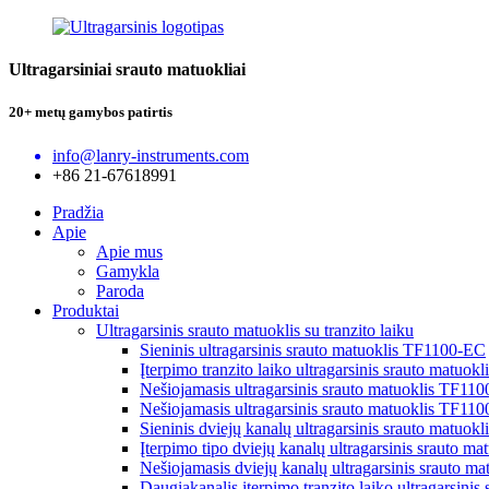
Ultragarsiniai srauto matuokliai
20+ metų gamybos patirtis
info@lanry-instruments.com
+86 21-67618991
Pradžia
Apie
Apie mus
Gamykla
Paroda
Produktai
Ultragarsinis srauto matuoklis su tranzito laiku
Sieninis ultragarsinis srauto matuoklis TF1100-EC
Įterpimo tranzito laiko ultragarsinis srauto matuok
Nešiojamasis ultragarsinis srauto matuoklis TF11
Nešiojamasis ultragarsinis srauto matuoklis TF11
Sieninis dviejų kanalų ultragarsinis srauto matuo
Įterpimo tipo dviejų kanalų ultragarsinis srauto m
Nešiojamasis dviejų kanalų ultragarsinis srauto 
Daugiakanalis įterpimo tranzito laiko ultragarsini