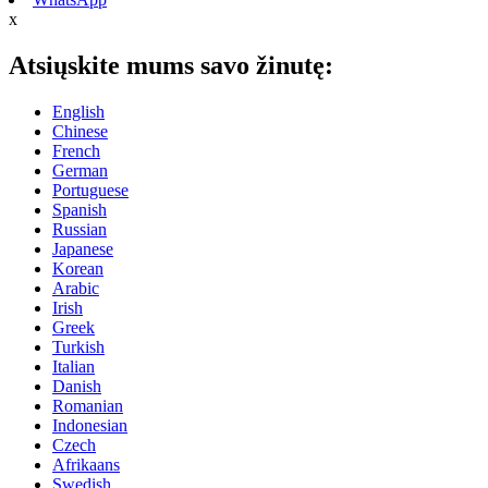
x
Atsiųskite mums savo žinutę:
English
Chinese
French
German
Portuguese
Spanish
Russian
Japanese
Korean
Arabic
Irish
Greek
Turkish
Italian
Danish
Romanian
Indonesian
Czech
Afrikaans
Swedish