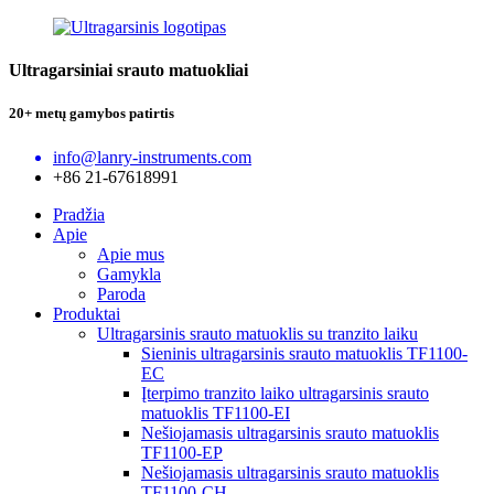
Ultragarsiniai srauto matuokliai
20+ metų gamybos patirtis
info@lanry-instruments.com
+86 21-67618991
Pradžia
Apie
Apie mus
Gamykla
Paroda
Produktai
Ultragarsinis srauto matuoklis su tranzito laiku
Sieninis ultragarsinis srauto matuoklis TF1100-
EC
Įterpimo tranzito laiko ultragarsinis srauto
matuoklis TF1100-EI
Nešiojamasis ultragarsinis srauto matuoklis
TF1100-EP
Nešiojamasis ultragarsinis srauto matuoklis
TF1100-CH