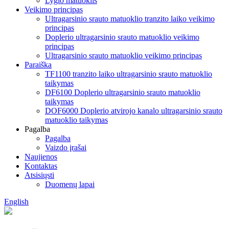
Lygio matuoklis
Veikimo principas
Ultragarsinio srauto matuoklio tranzito laiko veikimo
principas
Doplerio ultragarsinio srauto matuoklio veikimo
principas
Ultragarsinio srauto matuoklio veikimo principas
Paraiška
TF1100 tranzito laiko ultragarsinio srauto matuoklio
taikymas
DF6100 Doplerio ultragarsinio srauto matuoklio
taikymas
DOF6000 Doplerio atvirojo kanalo ultragarsinio srauto
matuoklio taikymas
Pagalba
Pagalba
Vaizdo įrašai
Naujienos
Kontaktas
Atsisiųsti
Duomenų lapai
English