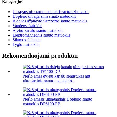
Kategorijos
Ultragarsinis srauto matuoklis su tranzito laiku
Doplerio ultragarsinis srauto matuoklis
Iš dalies užpildyto vamzdžio srauto matuoklis
Vandens skaitiklis
Atviro kanalo srauto matuoklis
Elektromagnetinis srauto matuoklis
Šilumos skaitiklis
Lygio matuoklis
Rekomenduojami produktai
Nešiojamas dviejų kanalų spaustukas ant
ultragarsinio srauto matuoklio...
Nešiojamasis ultragarsinis Doplerio srauto
matuoklis DF6100-EP