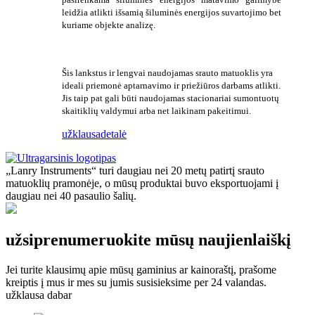
leidžia atlikti išsamią šiluminės energijos suvartojimo bet
kuriame objekte analizę.
Šis lankstus ir lengvai naudojamas srauto matuoklis yra
ideali priemonė aptarnavimo ir priežiūros darbams atlikti.
Jis taip pat gali būti naudojamas stacionariai sumontuotų
skaitiklių valdymui arba net laikinam pakeitimui.
užklausa
detalė
„Lanry Instruments“ turi daugiau nei 20 metų patirtį srauto
matuoklių pramonėje, o mūsų produktai buvo eksportuojami į
daugiau nei 40 pasaulio šalių.
užsiprenumeruokite mūsų naujienlaiškį
Jei turite klausimų apie mūsų gaminius ar kainoraštį, prašome
kreiptis į mus ir mes su jumis susisieksime per 24 valandas.
užklausa dabar