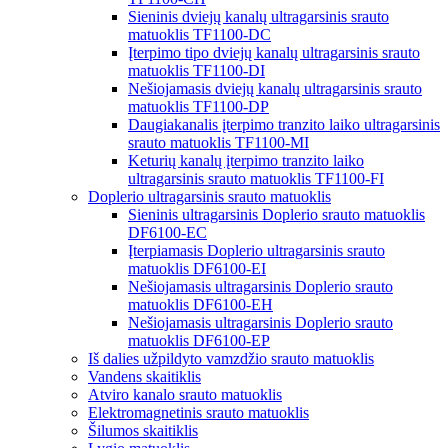
Sieninis dviejų kanalų ultragarsinis srauto
matuoklis TF1100-DC
Įterpimo tipo dviejų kanalų ultragarsinis srauto
matuoklis TF1100-DI
Nešiojamasis dviejų kanalų ultragarsinis srauto
matuoklis TF1100-DP
Daugiakanalis įterpimo tranzito laiko ultragarsinis
srauto matuoklis TF1100-MI
Keturių kanalų įterpimo tranzito laiko
ultragarsinis srauto matuoklis TF1100-FI
Doplerio ultragarsinis srauto matuoklis
Sieninis ultragarsinis Doplerio srauto matuoklis
DF6100-EC
Įterpiamasis Doplerio ultragarsinis srauto
matuoklis DF6100-EI
Nešiojamasis ultragarsinis Doplerio srauto
matuoklis DF6100-EH
Nešiojamasis ultragarsinis Doplerio srauto
matuoklis DF6100-EP
Iš dalies užpildyto vamzdžio srauto matuoklis
Vandens skaitiklis
Atviro kanalo srauto matuoklis
Elektromagnetinis srauto matuoklis
Šilumos skaitiklis