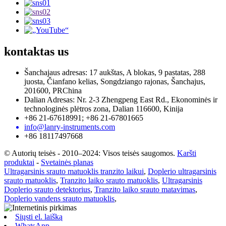
kontaktas
us
Šanchajaus adresas: 17 aukštas, A blokas, 9 pastatas, 288
juosta, Čianfano kelias, Songdziango rajonas, Šanchajus,
201600, PRChina
Dalian Adresas: Nr. 2-3 Zhengpeng East Rd., Ekonominės ir
technologinės plėtros zona, Dalian 116600, Kinija
+86 21-67618991; +86 21-67801665
info@lanry-instruments.com
+86 18117497668
© Autorių teisės - 2010–2024: Visos teisės saugomos.
Karšti
produktai
-
Svetainės planas
Ultragarsinis srauto matuoklis tranzito laikui
,
Doplerio ultragarsinis
srauto matuoklis
,
Tranzito laiko srauto matuoklis
,
Ultragarsinis
Doplerio srauto detektorius
,
Tranzito laiko srauto matavimas
,
Doplerio vandens srauto matuoklis
,
Siųsti el. laišką
WhatsApp