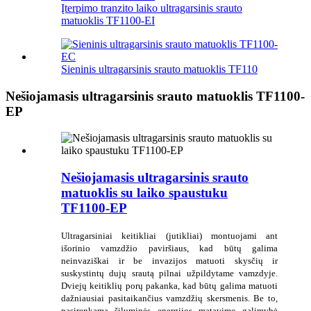
Įterpimo tranzito laiko ultragarsinis srauto
matuoklis TF1100-EI
Sieninis ultragarsinis srauto matuoklis TF110
Nešiojamasis ultragarsinis srauto matuoklis TF1100-
EP
Nešiojamasis ultragarsinis srauto
matuoklis su laiko spaustuku
TF1100-EP
Ultragarsiniai keitikliai (jutikliai) montuojami ant
išorinio vamzdžio paviršiaus, kad būtų galima
neinvaziškai ir be invazijos matuoti skysčių ir
suskystintų dujų srautą pilnai užpildytame vamzdyje.
Dviejų keitiklių porų pakanka, kad būtų galima matuoti
dažniausiai pasitaikančius vamzdžių skersmenis. Be to,
pasirenkama šiluminės energijos matavimo galimybė