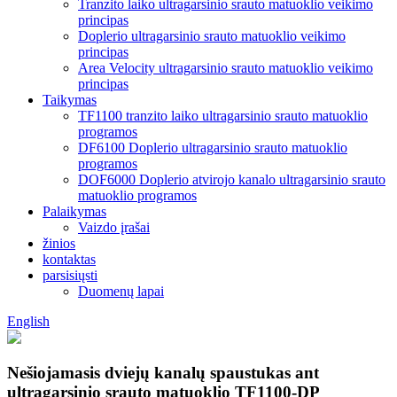
Tranzito laiko ultragarsinio srauto matuoklio veikimo
principas
Doplerio ultragarsinio srauto matuoklio veikimo
principas
Area Velocity ultragarsinio srauto matuoklio veikimo
principas
Taikymas
TF1100 tranzito laiko ultragarsinio srauto matuoklio
programos
DF6100 Doplerio ultragarsinio srauto matuoklio
programos
DOF6000 Doplerio atvirojo kanalo ultragarsinio srauto
matuoklio programos
Palaikymas
Vaizdo įrašai
žinios
kontaktas
parsisiųsti
Duomenų lapai
English
Nešiojamasis dviejų kanalų spaustukas ant
ultragarsinio srauto matuoklio TF1100-DP