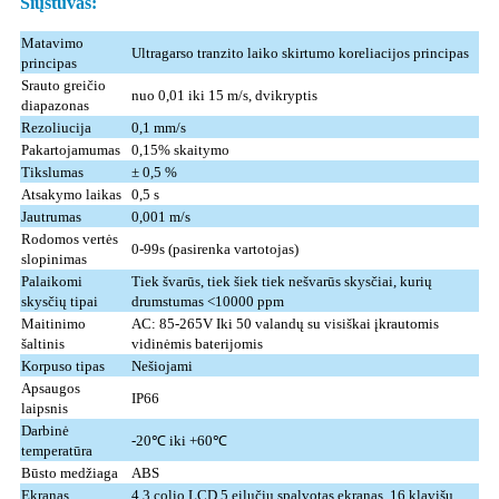
Siųstuvas:
Matavimo
Ultragarso tranzito laiko skirtumo koreliacijos principas
principas
Srauto greičio
nuo 0,01 iki 15 m/s, dvikryptis
diapazonas
Rezoliucija
0,1 mm/s
Pakartojamumas
0,15% skaitymo
Tikslumas
± 0,5 %
Atsakymo laikas
0,5 s
Jautrumas
0,001 m/s
Rodomos vertės
0-99s (pasirenka vartotojas)
slopinimas
Palaikomi
Tiek švarūs, tiek šiek tiek nešvarūs skysčiai, kurių
skysčių tipai
drumstumas <10000 ppm
Maitinimo
AC: 85-265V Iki 50 valandų su visiškai įkrautomis
šaltinis
vidinėmis baterijomis
Korpuso tipas
Nešiojami
Apsaugos
IP66
laipsnis
Darbinė
-20℃ iki +60℃
temperatūra
Būsto medžiaga
ABS
Ekranas
4,3 colio LCD 5 eilučių spalvotas ekranas, 16 klavišų