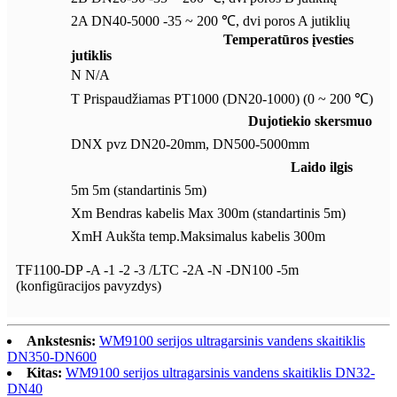
2A DN40-5000 -35 ~ 200 ℃, dvi poros A jutiklių
Temperatūros įvesties
jutiklis
N N/A
T Prispaudžiamas PT1000 (DN20-1000) (0 ~ 200 ℃)
Dujotiekio skersmuo
DNX pvz DN20-20mm, DN500-5000mm
Laido ilgis
5m 5m (standartinis 5m)
Xm Bendras kabelis Max 300m (standartinis 5m)
XmH Aukšta temp.Maksimalus kabelis 300m
TF1100-DP -A -1 -2 -3 /LTC -2A -N -DN100 -5m
(konfigūracijos pavyzdys)
Ankstesnis:
WM9100 serijos ultragarsinis vandens skaitiklis
DN350-DN600
Kitas:
WM9100 serijos ultragarsinis vandens skaitiklis DN32-
DN40