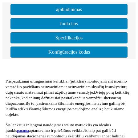
apibūdinimas
funkcijos
Specifikacijos
Konfigūracijos kodas
Prispaudžiami ultragarsiniai keitikliai (jutikliai) montuojami ant išorinio
vamzdžio paviršiaus neinvaziniam ir neinvaziniam skysčių ir suskystintų
dujų srauto matavimui pilnai užpildytame vamzdyje.Dviejų porų keitiklių
pakanka, kad apimtų dažniausiai pasitaikančius vamzdžių skersmenų
diapazonus.Be to, pasirenkama šiluminės energijos matavimo galimybė
leidžia atlikti išsamią šilumos energijos naudojimo analizę bet kuriame
objekte.
Šis lankstus ir lengvai naudojamas srauto matuoklis yra idealus
įrankis
parama
aptarnavimo ir priežiūros veikla.Jis taip pat gali būti
naudojamas stacionariai sumontuotų skaitiklių valdymui ar net laikinai