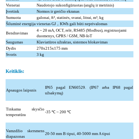
Vienetai
Naudotojo sukonfigūruotas (anglų ir metrinis)
Įvertink
Normos ir greičio ekranas
Sumuota
galonai, ft³, statinės, svarai, litrai, m³, kg
Šiluminė energija
vienetas GJ，KWh gali būti neprivalomas
4 ~ 20 mA, OCT, relė, RS485 (Modbus), registruojami
Bendravimas
duomenys, GPRS / GSM, NB-IoT
Saugumas
Klaviatūros užraktas, sistemos blokavimas
Dydis
270x215x175 mm
Svoris
3 kg
Keitiklis:
IP65 pagal EN60529. (IP67 arba IP68 pagal
Apsaugos laipsnis
užsakymą)
Tinkama skysčio
-35 ℃ ~ 200 ℃
temperatūra
Vamzdžio skersmens
20-50 mm B tipui, 40-5000 mm A tipui
diapazonas