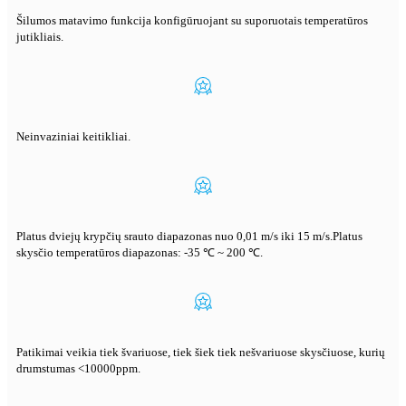
Šilumos matavimo funkcija konfigūruojant su suporuotais temperatūros
jutikliais.
Neinvaziniai keitikliai.
Platus dviejų krypčių srauto diapazonas nuo 0,01 m/s iki 15 m/s.Platus
skysčio temperatūros diapazonas: -35 ℃ ~ 200 ℃.
Patikimai veikia tiek švariuose, tiek šiek tiek nešvariuose skysčiuose, kurių
drumstumas <10000ppm.