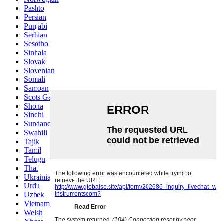
Pashto
Persian
Punjabi
Serbian
Sesotho
Sinhala
Slovak
Slovenian
Somali
Samoan
Scots Gaelic
Shona
Sindhi
Sundanese
Swahili
Tajik
Tamil
Telugu
Thai
Ukrainian
Urdu
Uzbek
Vietnamese
Welsh