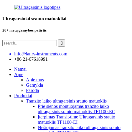
Ultragarsiniai srauto matuokliai
20+ metų gamybos patirtis
info@lanry-instruments.com
+86 21-67618991
Namai
Apie
Apie mus
Gamykla
Paroda
Produktai
Tranzito laiko ultragarsinis srauto matuoklis
Prie sienos montuojamas tranzito laiko
ultragarsinis srauto matuoklis TF1100-EC
Įterpimas Transit-time Ultragarsinis srauto
matuoklis TF1100-EI
Nešiojamas tranzito laiko ultragarsinis srauto