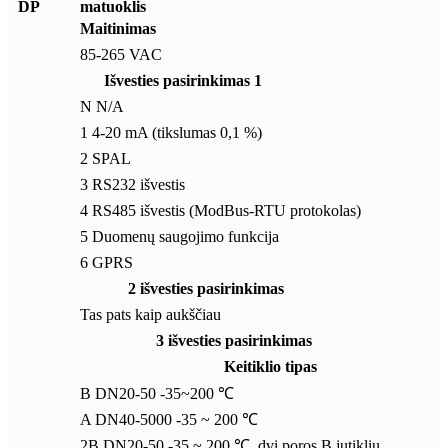
DP
matuoklis
Maitinimas
85-265 VAC
Išvesties pasirinkimas 1
N N/A
1 4-20 mA (tikslumas 0,1 %)
2 SPAL
3 RS232 išvestis
4 RS485 išvestis (ModBus-RTU protokolas)
5 Duomenų saugojimo funkcija
6 GPRS
2 išvesties pasirinkimas
Tas pats kaip aukščiau
3 išvesties pasirinkimas
Keitiklio tipas
B DN20-50 -35~200 ℃
A DN40-5000 -35 ~ 200 ℃
2B DN20-50 -35 ~ 200 ℃, dvi poros B jutiklių