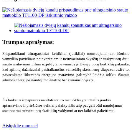
Trumpas aprašymas:
Prispaudžiami ultragarsiniai keitikliai (jutikliai) montuojami ant išorinio
vamzdžio paviršiaus neinvaziniam ir neinvaziniam skysčių ir suskystintų dujų
srauto matavimui pilnai užpildytame vamzdyje.Dviejų porų keitiklių pakanka,
kad apimtų dažniausiai pasitaikančius vamzdžių skersmenų diapazonus.Be to,
pasirenkama šiluminės energijos matavimo galimybė leidžia atlikti išsamią
šilumos energijos naudojimo analizę bet kuriame objekte.
Šis lankstus ir paprastas naudoti srauto matuoklis yra idealus įrankis
aptarnavimo ir priežiūros veiklai palaikyti.Jis taip pat gali būti naudojamas
stacionariai sumontuotų skaitiklių valdymui ar net laikinai pakeitimui.
Atsiųskite mums el