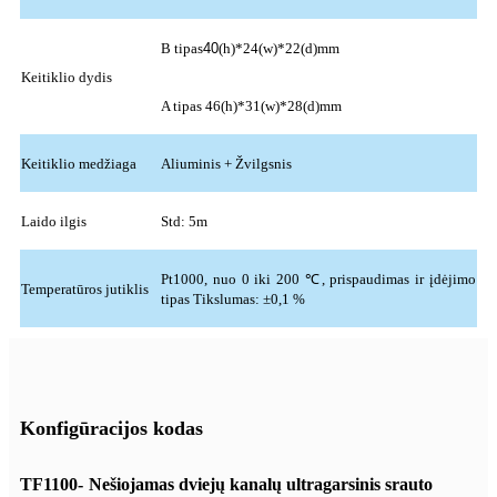
B tipas
40
(h)*24(w)*22(d)mm
Keitiklio dydis
A tipas 46(h)*31(w)*28(d)mm
Keitiklio medžiaga
Aliuminis + Žvilgsnis
Laido ilgis
Std: 5m
Pt1000, nuo 0 iki 200 ℃, prispaudimas ir įdėjimo
Temperatūros jutiklis
tipas Tikslumas: ±0,1 %
Konfigūracijos kodas
TF1100-
Nešiojamas dviejų kanalų ultragarsinis srauto