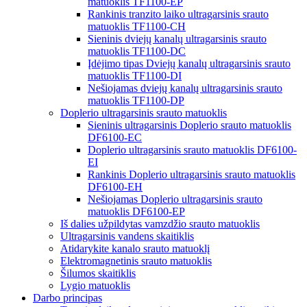
matuoklis TF1100-EP
Rankinis tranzito laiko ultragarsinis srauto
matuoklis TF1100-CH
Sieninis dviejų kanalų ultragarsinis srauto
matuoklis TF1100-DC
Įdėjimo tipas Dviejų kanalų ultragarsinis srauto
matuoklis TF1100-DI
Nešiojamas dviejų kanalų ultragarsinis srauto
matuoklis TF1100-DP
Doplerio ultragarsinis srauto matuoklis
Sieninis ultragarsinis Doplerio srauto matuoklis
DF6100-EC
Doplerio ultragarsinis srauto matuoklis DF6100-
EI
Rankinis Doplerio ultragarsinis srauto matuoklis
DF6100-EH
Nešiojamas Doplerio ultragarsinis srauto
matuoklis DF6100-EP
Iš dalies užpildytas vamzdžio srauto matuoklis
Ultragarsinis vandens skaitiklis
Atidarykite kanalo srauto matuoklį
Elektromagnetinis srauto matuoklis
Šilumos skaitiklis
Lygio matuoklis
Darbo principas