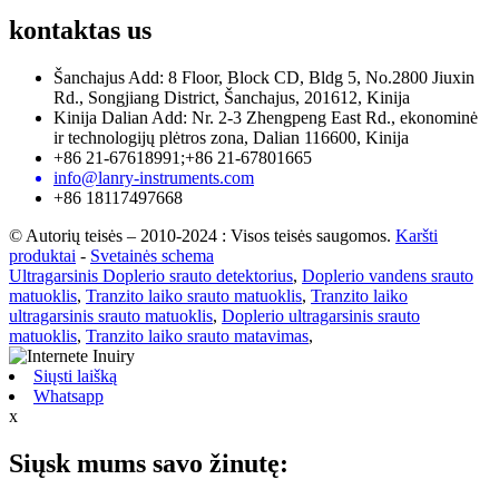
kontaktas
us
Šanchajus Add: 8 Floor, Block CD, Bldg 5, No.2800 Jiuxin
Rd., Songjiang District, Šanchajus, 201612, Kinija
Kinija Dalian Add: Nr. 2-3 Zhengpeng East Rd., ekonominė
ir technologijų plėtros zona, Dalian 116600, Kinija
+86 21-67618991;+86 21-67801665
info@lanry-instruments.com
+86 18117497668
© Autorių teisės – 2010-2024 : Visos teisės saugomos.
Karšti
produktai
-
Svetainės schema
Ultragarsinis Doplerio srauto detektorius
,
Doplerio vandens srauto
matuoklis
,
Tranzito laiko srauto matuoklis
,
Tranzito laiko
ultragarsinis srauto matuoklis
,
Doplerio ultragarsinis srauto
matuoklis
,
Tranzito laiko srauto matavimas
,
Siųsti laišką
Whatsapp
x
Siųsk mums savo žinutę: